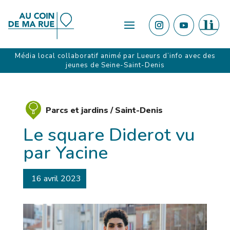
Média local collaboratif animé par
Lueurs d’info
avec des
jeunes de Seine-Saint-Denis
Parcs et jardins /
Saint-Denis
Le square Diderot vu
par Yacine
16 avril 2023