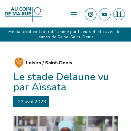
Média local collaboratif animé par
Lueurs d’info
avec des
jeunes de Seine-Saint-Denis
Loisirs /
Saint-Denis
Le stade Delaune vu
par Aïssata
22 avril 2023